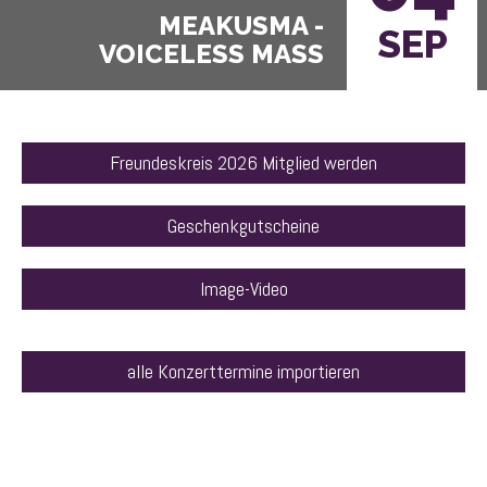
SEP
VOICELESS MASS
Freundeskreis 2026 Mitglied werden
Geschenkgutscheine
Image-Video
alle Konzerttermine importieren