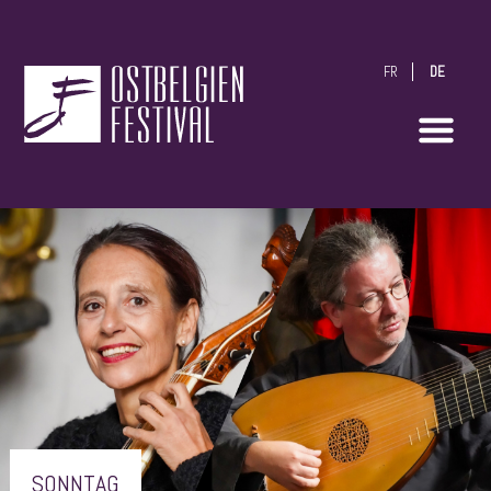
FR
DE
OstbelgienFestival
SONNTAG