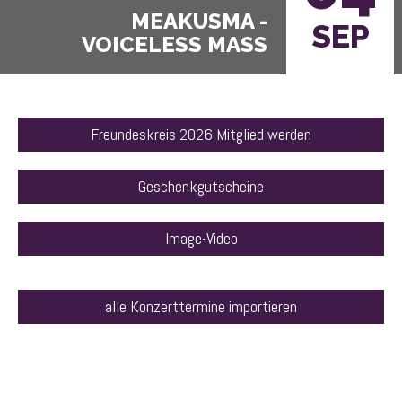
SEP
VOICELESS MASS
Freundeskreis 2026 Mitglied werden
Geschenkgutscheine
Image-Video
alle Konzerttermine importieren