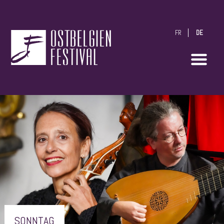
FR
DE
OstbelgienFestival
SONNTAG