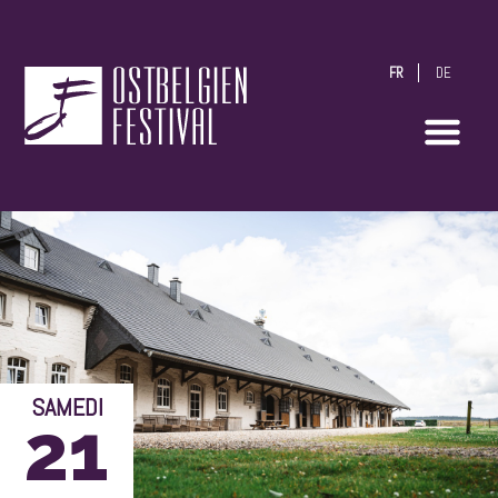
FR
DE
OstbelgienFestival
SAMEDI
21