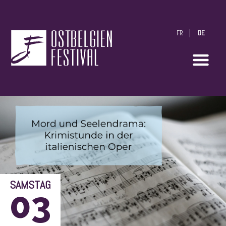
FR
DE
OstbelgienFestival
SAMSTAG
03