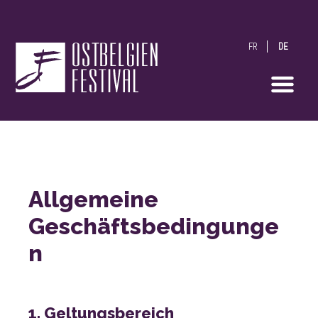
FR
DE
OstbelgienFestival
n
1. Geltungsbereich